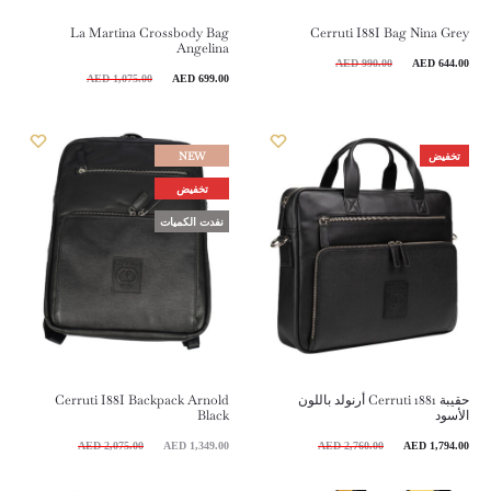
La Martina Crossbody Bag
Cerruti I88I Bag Nina Grey
Angelina
لسعر
السعر
AED
990.00
AED
644.00
السعر
السعر
AED
1,075.00
AED
699.00
حالي
الأصلي
الحالي
الأصلي
هو:
هو:
هو:
هو:
تخفيض
NEW
990.00 AED.
1,075.00 AED.
699.00 AED.
تخفيض
نفدت الكميات
حقيبة Cerruti 1881 أرنولد باللون
Cerruti I88I Backpack Arnold
الأسود
Black
لسعر
السعر
السعر
السعر
AED
2,075.00
AED
1,349.00
AED
2,760.00
AED
1,794.00
حالي
الأصلي
الحالي
الأصلي