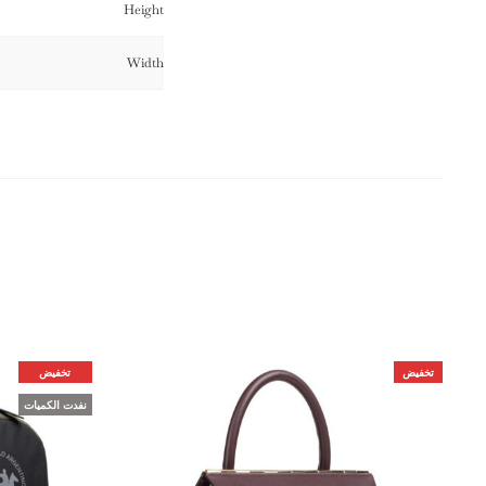
Height
Width
تخفيض
تخفيض
نفدت الكميات