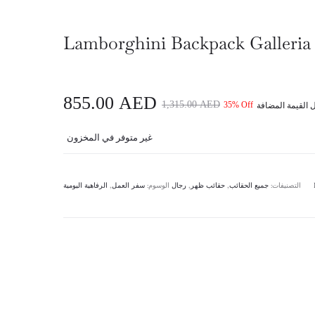
Lamborghini Backpack Galleria
السعر
السعر
855.00
AED
1,315.00
AED
35% Off
الأصلي
الحالي
غير متوفر في المخزون
هو:
هو:
التصنيفات:
جميع الحقائب
,
حقائب ظهر
,
رجال
الوسوم:
سفر العمل
,
الرفاهية اليومية
855.00 AED.
1,315.00 AED.