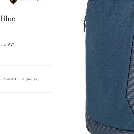
 Blue
VAT شامل القيمة المضافة
رمز المنتج:
LBZA00188T-BLU