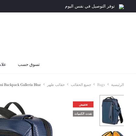
توفر التوصيل في نفس اليوم
تسوق حسب
علام
الرئيسية
Bags
جميع الحقائب
حقائب ظهر
i Backpack Galleria Blue
تخفيض
نفدت الكميات